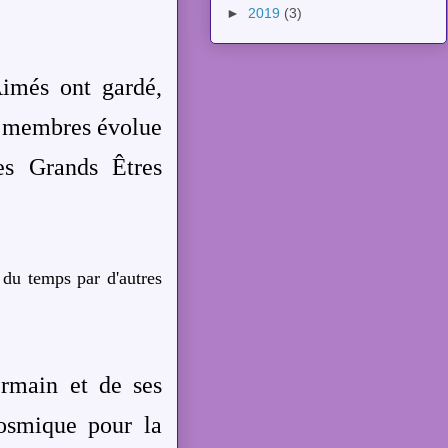
►
2019
(3)
imés ont gardé,
s membres évolue
es Grands Êtres
du temps par d'autres
ermain et de ses
osmique pour la