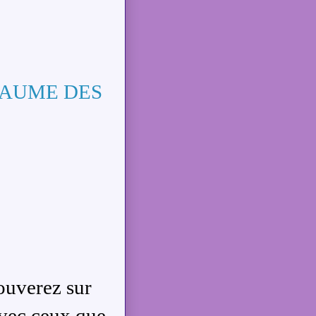
YAUME DES
rouverez sur
 avec ceux que