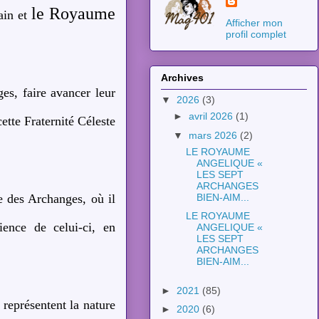
le Royaume
ain et
Afficher mon
profil complet
Archives
es, faire avancer leur
▼
2026
(3)
►
avril 2026
(1)
ette Fraternité Céleste
▼
mars 2026
(2)
LE ROYAUME
ANGELIQUE «
LES SEPT
ARCHANGES
BIEN-AIM...
me des Archanges, où il
LE ROYAUME
ience de celui-ci, en
ANGELIQUE «
LES SEPT
ARCHANGES
BIEN-AIM...
►
2021
(85)
 représentent la nature
►
2020
(6)