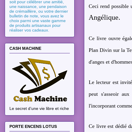
soit pour célébrer une amitié,
Ceci rend possible 
une naissance, une pendaison
de crémaillère, ou votre dernier
Angélique.
bulletin de note, vous avez le
choix parmi une vaste gamme
de produits artisanaux pour
réaliser vos cadeaux.
Ce livre ouvre égal
CASH MACHINE
Plan Divin sur la Te
d'anges et d'hommes
Le lecteur est invit
peut s'asseoir aux
l'incorporant comme 
Le secret d’une vie libre et riche
Ce livre est dédié d
PORTE ENCENS LOTUS