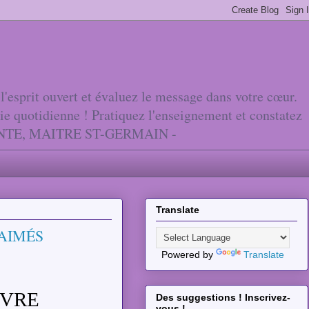
'esprit ouvert et évaluez le message dans votre cœur.
vie quotidienne ! Pratiquez l'enseignement et constatez
ANTE, MAITRE ST-GERMAIN -
Translate
AIMÉS
Powered by
Translate
IVRE
Des suggestions ! Inscrivez-
vous !