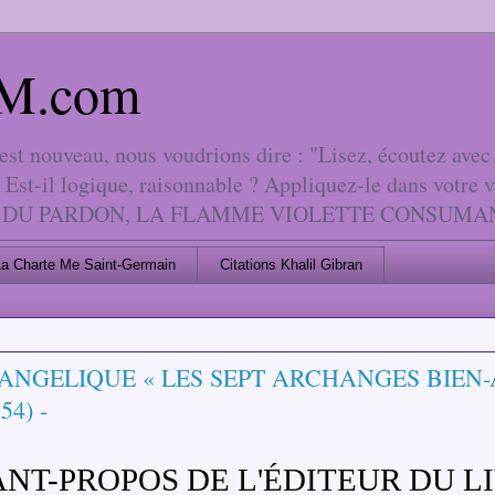
 AM.com
 nouveau, nous voudrions dire : "Lisez, écoutez avec l
 Est-il logique, raisonnable ? Appliquez-le dans votre 
LA LOI DU PARDON, LA FLAMME VIOLETTE CONSUM
La Charte Me Saint-Germain
Citations Khalil Gibran
ANGELIQUE « LES SEPT ARCHANGES BIEN-
54) -
ANT-PROPOS DE L'ÉDITEUR DU L