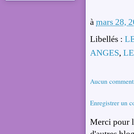
à
mars 28, 
Libellés :
L
ANGES
,
LE
Aucun commenta
Enregistrer un 
Merci pour l
d'autres blog