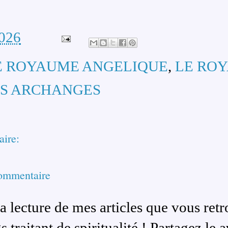
2026
E ROYAUME ANGELIQUE
,
LE RO
S ARCHANGES
ire:
commentaire
a lecture de mes articles que vous ret
s traitant de spiritualité ! Partagez le