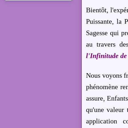
Bientôt, l'expé
Puissante, la 
Sagesse qui pr
au travers de
l'Infinitude de
Nous voyons fr
phénomène rema
assure, Enfant
qu'une valeur 
application c