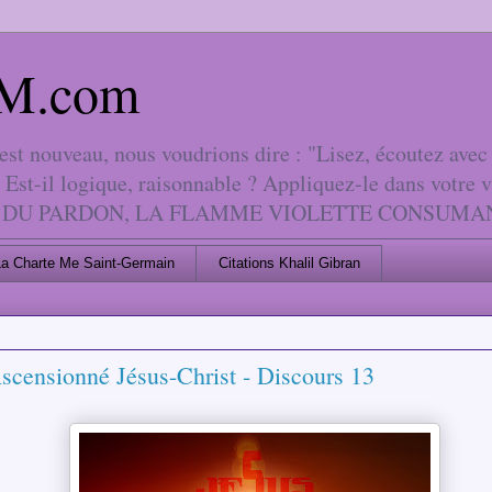
 AM.com
 nouveau, nous voudrions dire : "Lisez, écoutez avec l
 Est-il logique, raisonnable ? Appliquez-le dans votre 
LA LOI DU PARDON, LA FLAMME VIOLETTE CONSUM
La Charte Me Saint-Germain
Citations Khalil Gibran
scensionné Jésus-Christ - Discours 13