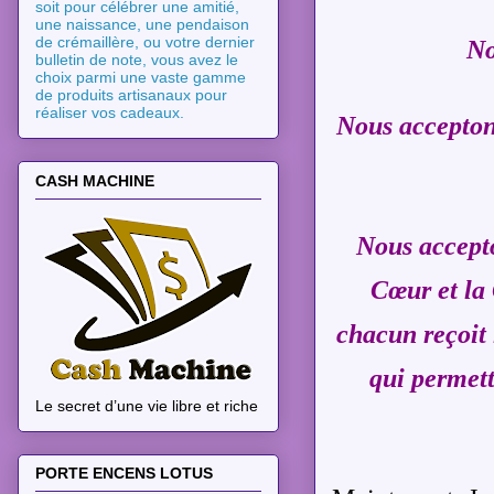
soit pour célébrer une amitié,
une naissance, une pendaison
de crémaillère, ou votre dernier
No
bulletin de note, vous avez le
choix parmi une vaste gamme
de produits artisanaux pour
réaliser vos cadeaux.
Nous accepton
CASH MACHINE
Nous accepto
Cœur et la 
chacun reçoit 
qui permett
Le secret d’une vie libre et riche
PORTE ENCENS LOTUS