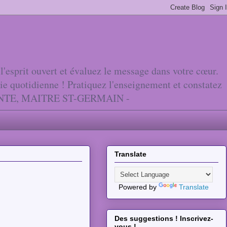
'esprit ouvert et évaluez le message dans votre cœur.
vie quotidienne ! Pratiquez l'enseignement et constatez
ANTE, MAITRE ST-GERMAIN -
Translate
Powered by
Translate
Des suggestions ! Inscrivez-
vous !