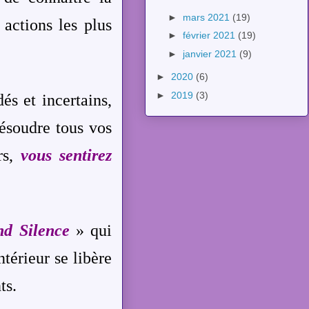
►
mars 2021
(19)
 actions les plus
►
février 2021
(19)
►
janvier 2021
(9)
►
2020
(6)
►
2019
(3)
és et incertains,
ésoudre tous vos
rs,
vous sentirez
d Silence
» qui
térieur se libère
ts.