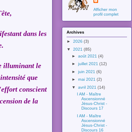
Afficher mon
ête,
profil complet
festant dans les
Archives
►
2026
(3)
e.
▼
2021
(85)
►
août 2021
(4)
►
juillet 2021
(12)
 illuminant le
►
juin 2021
(6)
intensité que
►
mai 2021
(2)
▼
avril 2021
(14)
'effort conscient
I AM - Maître
Ascensionné
cension de la
Jésus-Christ -
Discours 17
I AM - Maître
Ascensionné
Jésus-Christ -
Discours 16