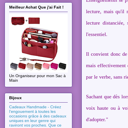
Meilleur Achat Que j'ai Fait !
lecture, mais qu'il
lecture distanciée,
l'essentiel.
Il convient donc de
mais effectivement d
Un Organiseur pour mon Sac à
par le verbe, sans r
Main
Sachant que dès lors
Bijoux
Cadeaux Handmade - Créez
voix haute ou à voi
l'engouement à toutes les
occasions grâce à des cadeaux
d'adopter."
uniques en leur genre qui
raviront vos proches. Que ce