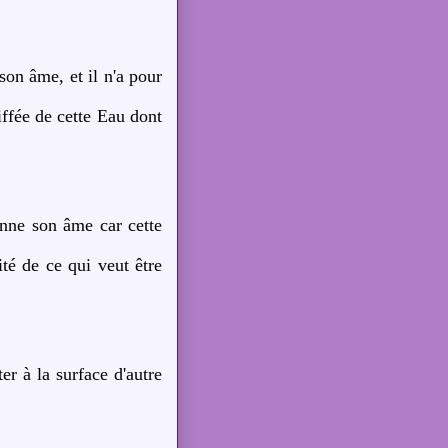
son âme, et il n'a pour
iffée de cette Eau dont
onne son âme car cette
dité de ce qui veut être
er à la surface d'autre