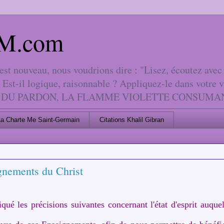
 AM.com
 nouveau, nous voudrions dire : "Lisez, écoutez avec l
 Est-il logique, raisonnable ? Appliquez-le dans votre 
LA LOI DU PARDON, LA FLAMME VIOLETTE CONSUM
La Charte Me Saint-Germain
Citations Khalil Gibran
nements du Christ
 les précisions suivantes concernant l'état d'esprit auqu