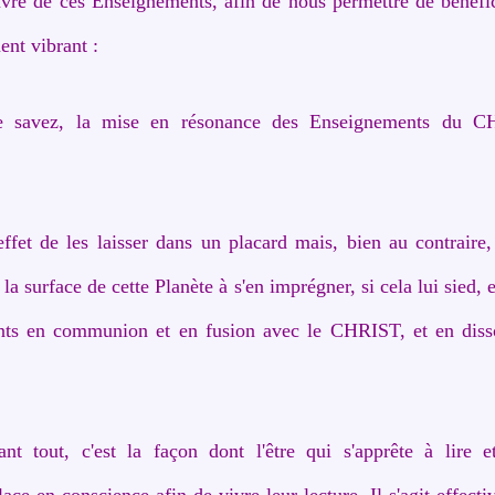
vre de ces Enseignements, afin de nous permettre de bénéfi
nt vibrant :
e savez, la mise en résonance des Enseignements du C
effet de les laisser dans un placard mais, bien au contraire, 
la surface de cette Planète à s'en imprégner, si cela lui sied, 
ts en communion et en fusion avec le CHRIST, et en disso
t tout, c'est la façon dont l'être qui s'apprête à lire et
ce en conscience afin de vivre leur lecture. Il s'agit effec