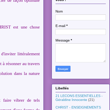
cier de façon optimale
Nom
E-mail
*
HRIST est une chose
Message
*
d'inviter littéralement
et à résonner au travers
lution dans la nature
Libellés
21 LECONS ESSENTIELLES -
 faire vibrer de tels
Géraldine Innocente
(21)
CHRIST - ENSEIGNEMENTS
tivement d'une forme de