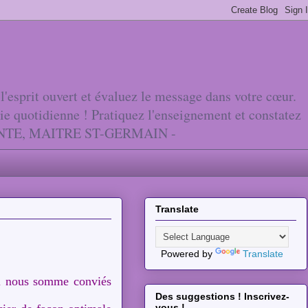
'esprit ouvert et évaluez le message dans votre cœur.
vie quotidienne ! Pratiquez l'enseignement et constatez
ANTE, MAITRE ST-GERMAIN -
Translate
Powered by
Translate
el nous somme conviés
Des suggestions ! Inscrivez-
vous !