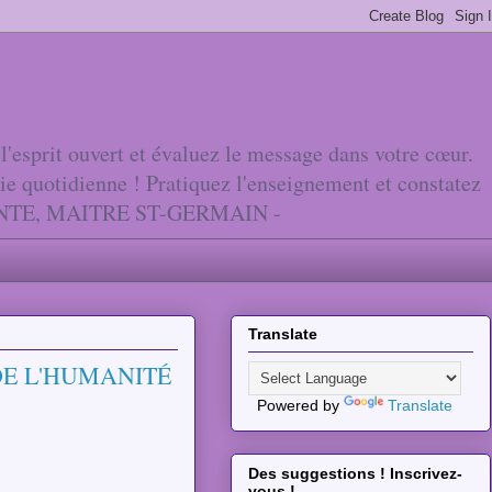
'esprit ouvert et évaluez le message dans votre cœur.
vie quotidienne ! Pratiquez l'enseignement et constatez
ANTE, MAITRE ST-GERMAIN -
Translate
 DE L'HUMANITÉ
Powered by
Translate
Des suggestions ! Inscrivez-
vous !