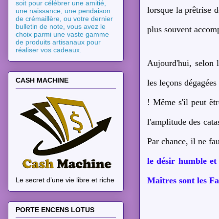
soit pour célébrer une amitié,
lorsque la prêtrise d
une naissance, une pendaison
de crémaillère, ou votre dernier
bulletin de note, vous avez le
plus souvent accomp
choix parmi une vaste gamme
de produits artisanaux pour
réaliser vos cadeaux.
Aujourd'hui, selon 
CASH MACHINE
les leçons dégagées 
! Même s'il peut êtr
l'amplitude des cata
Par chance, il ne f
le désir humble et
Maîtres sont les Fa
Le secret d’une vie libre et riche
PORTE ENCENS LOTUS