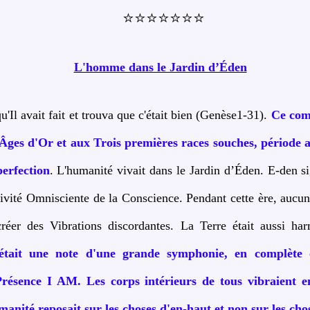
⭐⭐⭐⭐⭐⭐⭐
L'homme dans le Jardin d’Éden
u'Il avait fait et trouva que c'était bien (Genèse1-31).
Ce com
Âges d'Or et aux Trois premières races souches, période au
erfection
. L'humanité vivait dans le Jardin d’Éden. E-den si
ivité Omnisciente de la Conscience. Pendant cette ère, aucu
réer des Vibrations discordantes. La Terre était aussi har
était une note d'une grande symphonie, en complète
Présence I AM. Les corps intérieurs de tous vibraient e
manité reposait sur les choses d'en-haut et non sur les chos