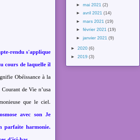
►
mai 2021
(2)
►
avril 2021
(14)
►
mars 2021
(19)
►
février 2021
(19)
►
janvier 2021
(9)
►
2020
(6)
pte-rendu s'applique
►
2019
(3)
 cours de laquelle il
gnifie Obéissance à la
n Courant de Vie n’usa
monieuse que le ciel.
 osmose avec son Je
n parfaite harmonie.
es d'ici-bas
.