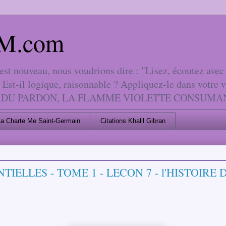
 AM.com
 nouveau, nous voudrions dire : "Lisez, écoutez avec l
 Est-il logique, raisonnable ? Appliquez-le dans votre 
LA LOI DU PARDON, LA FLAMME VIOLETTE CONSUM
La Charte Me Saint-Germain
Citations Khalil Gibran
TIELLES - TOME 1 - LECON 7 - l'HISTOIRE