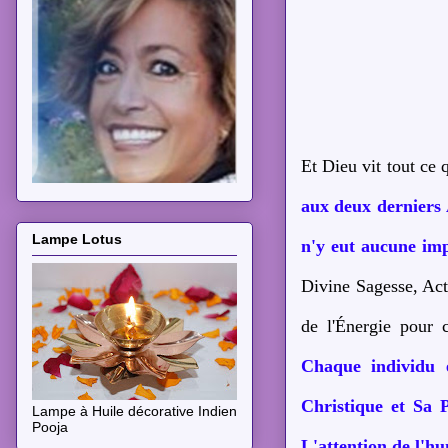
Et Dieu vit tout ce q
aux deux derniers 
Lampe Lotus
n'y eut aucune imp
Divine Sagesse, Act
de l'Énergie pour c
Chaque individu 
Christique et Sa 
Lampe à Huile décorative Indien
Pooja
L'attention de l'hu