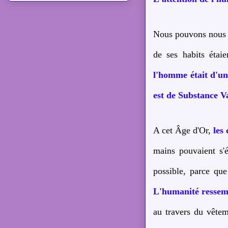
Nous pouvons nous d
de ses habits étai
l'homme était d'un
est de Substance V
A cet Âge d'Or,
les
mains pouvaient s'é
possible, parce qu
L'humanité ressemb
au travers du vêteme