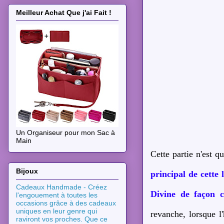
Meilleur Achat Que j'ai Fait !
Un Organiseur pour mon Sac à
Main
Cette partie n'est 
Bijoux
principal de cette
Cadeaux Handmade - Créez
Divine de façon co
l'engouement à toutes les
occasions grâce à des cadeaux
uniques en leur genre qui
revanche, lorsque l'
raviront vos proches. Que ce